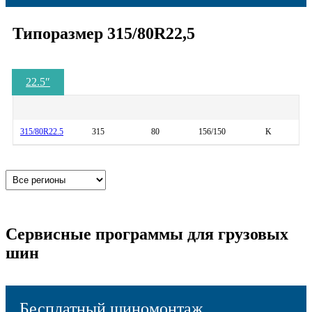
Типоразмер 315/80R22,5
22.5
″
315/80R22.5
315
80
156/150
K
Сервисные программы для грузовых
шин
Бесплатный шиномонтаж