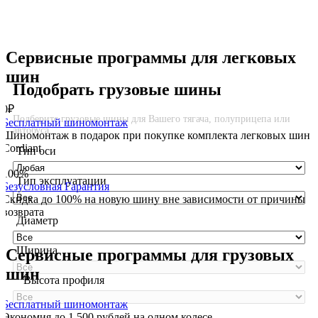
Сервисные программы для легковых
шин
Подобрать грузовые шины
0₽
Подберите грузовые шины для Вашего тягача, полуприцепа или
Бесплатный шиномонтаж
автобуса.
Шиномонтаж в подарок при покупке комплекта легковых шин
Cordiant
Тип оси
100%
Тип эксплуатации
Безусловная Гарантия
Cкидка до 100% на новую шину вне зависимости от причины
возврата
Диаметр
Ширина
Сервисные программы для грузовых
шин
Высота профиля
Бесплатный шиномонтаж
Экономия до 1 500 рублей на одном колесе