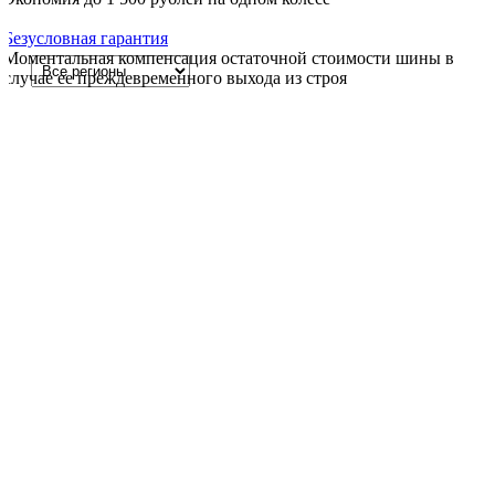
Безусловная гарантия
Моментальная компенсация остаточной стоимости шины в
случае ее преждевременного выхода из строя
Где купить
Полный список фирменных шинных центров и наших партнеров
Регион
Город
Шинный центр Cordiant
Тип шин
Программы
✖
Режим работы горячей линии 24/7:
8 (800) 333-50-30
Телефон доверия:
+7 (916) 070 96 80
Если вам известно о правонарушениях и действиях,