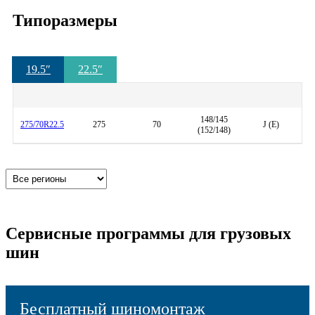
Типоразмеры
19.5
″
22.5
″
148/145
275/70R22.5
275
70
J (E)
(152/148)
Сервисные программы для грузовых
шин
Бесплатный шиномонтаж