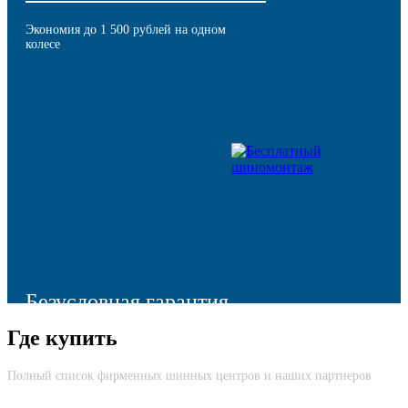
Экономия до 1 500 рублей на одном
колесе
Безусловная гарантия
Где купить
Моментальная компенсация остаточной стоимости шины в
случае ее преждевременного выхода из строя
Полный список фирменных шинных центров и наших партнеров