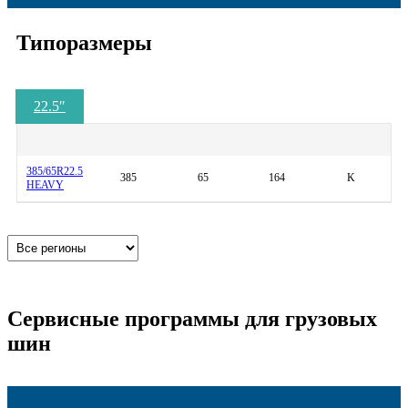
Типоразмеры
22.5
″
385/65R22.5
385
65
164
K
HEAVY
Сервисные программы для грузовых
шин