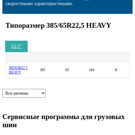
скоростными характеристиками.
Типоразмер 385/65R22,5 HEAVY
22.5
″
385/65R22.5
385
65
164
K
HEAVY
Сервисные программы для грузовых
шин