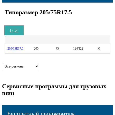
Типоразмер 205/75R17.5
17.5
″
205/75R17.5
205
75
124/122
M
Сервисные программы для грузовых
шин
Бесплатный шиномонтаж