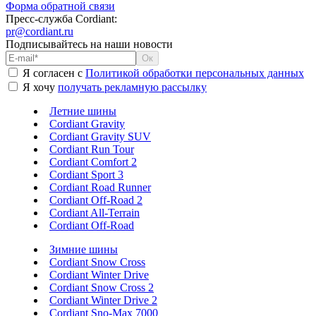
Форма обратной связи
Пресс-служба Cordiant:
pr@cordiant.ru
Подписывайтесь на наши новости
Я согласен с
Политикой обработки персональных данных
Я хочу
получать рекламную рассылку
Летние шины
Cordiant Gravity
Cordiant Gravity SUV
Cordiant Run Tour
Cordiant Comfort 2
Cordiant Sport 3
Cordiant Road Runner
Cordiant Off-Road 2
Cordiant All-Terrain
Cordiant Off-Road
Зимние шины
Cordiant Snow Cross
Cordiant Winter Drive
Cordiant Snow Cross 2
Cordiant Winter Drive 2
Cordiant Sno-Max 7000