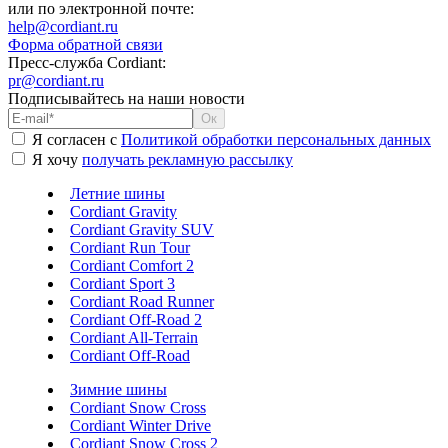
или по электронной почте:
help@cordiant.ru
Форма обратной связи
Пресс-служба Cordiant:
pr@cordiant.ru
Подписывайтесь на наши новости
Я согласен с
Политикой обработки персональных данных
Я хочу
получать рекламную рассылку
Летние шины
Cordiant Gravity
Cordiant Gravity SUV
Cordiant Run Tour
Cordiant Comfort 2
Cordiant Sport 3
Cordiant Road Runner
Cordiant Off-Road 2
Cordiant All-Terrain
Cordiant Off-Road
Зимние шины
Cordiant Snow Cross
Cordiant Winter Drive
Cordiant Snow Cross 2