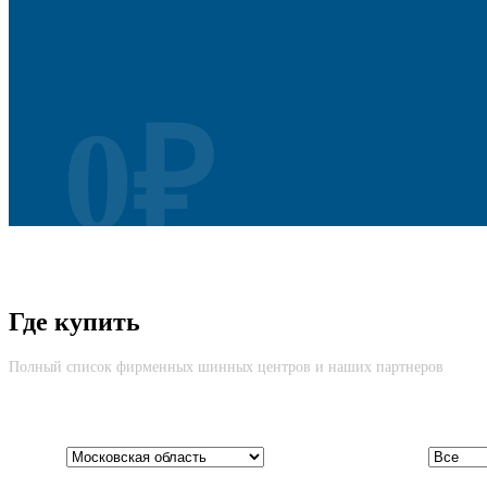
0₽
Безусловная Гарантия
Где купить
Cкидка до 100% на новую шину вне зависимости от причины возвр
Полный список фирменных шинных центров и наших партнеров