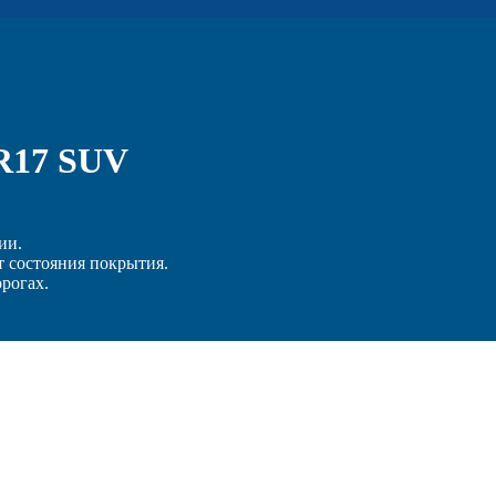
5R17 SUV
ии.
т состояния покрытия.
орогах.