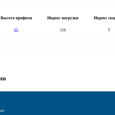
Высота профиля
Индекс нагрузки
Индекс ско
65
116
T
ин
ant