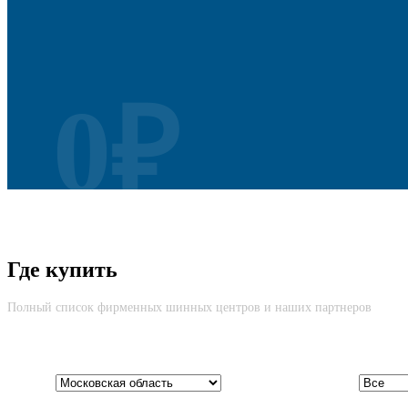
0₽
Безусловная Гарантия
Где купить
Cкидка до 100% на новую шину вне зависимости от причины возвр
Полный список фирменных шинных центров и наших партнеров