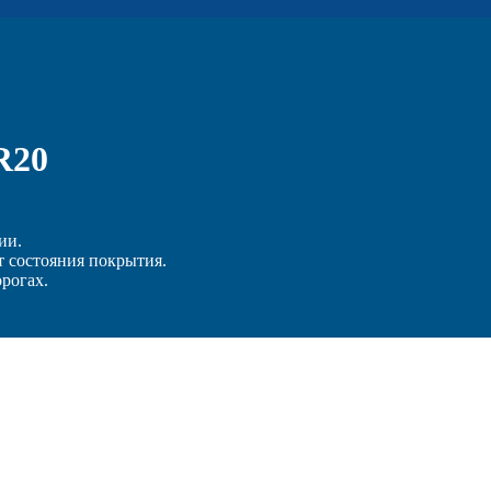
R20
ии.
т состояния покрытия.
орогах.