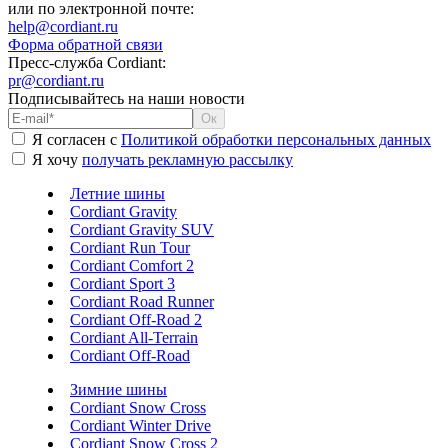
или по электронной почте:
help@cordiant.ru
Форма обратной связи
Пресс-служба Cordiant:
pr@cordiant.ru
Подписывайтесь на наши новости
Я согласен с
Политикой обработки персональных данных
Я хочу
получать рекламную рассылку
Летние шины
Cordiant Gravity
Cordiant Gravity SUV
Cordiant Run Tour
Cordiant Comfort 2
Cordiant Sport 3
Cordiant Road Runner
Cordiant Off-Road 2
Cordiant All-Terrain
Cordiant Off-Road
Зимние шины
Cordiant Snow Cross
Cordiant Winter Drive
Cordiant Snow Cross 2