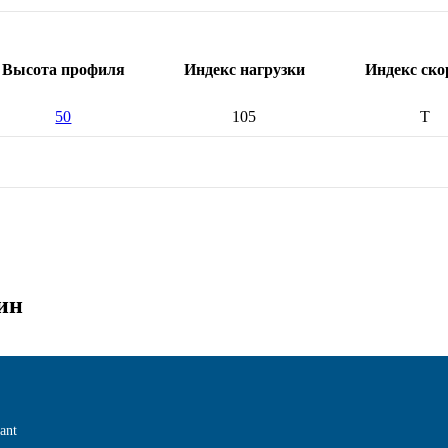
Высота профиля
Индекс нагрузки
Индекс ско
50
105
T
ин
ant