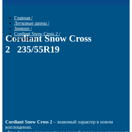
Главная
/
Легковые шины
/
Зимние
/
Cordiant Snow Cross 2
/
Cordiant Snow Cross
235/55R19
2 235/55R19
Cordiant Snow Cross
2
– знакомый характер в новом
воплощении.