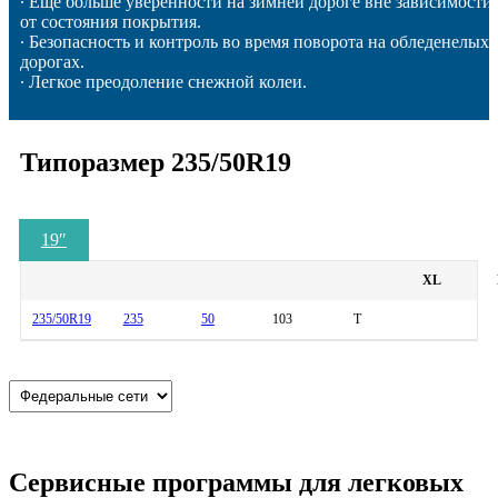
∙ Еще больше уверенности на зимней дороге вне зависимости
от состояния покрытия.
∙ Безопасность и контроль во время поворота на обледенелых
дорогах.
∙ Легкое преодоление снежной колеи.
Типоразмер 235/50R19
19
″
XL
235/50R19
235
50
103
T
Сервисные программы для легковых