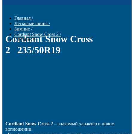
Главная
/
Легковые шины
/
Зимние
/
Cordiant Snow Cross 2
/
Cordiant Snow Cross
235/50R19
2 235/50R19
Cordiant Snow Cross
2
– знакомый характер в новом
воплощении.