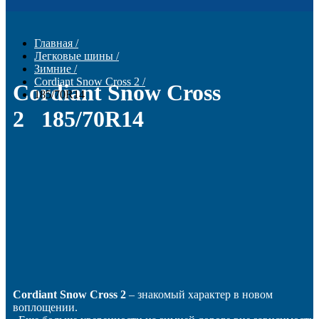
Главная
/
Легковые шины
/
Зимние
/
Cordiant Snow Cross 2
/
Cordiant Snow Cross
185/70R14
2 185/70R14
Cordiant Snow Cross
2
– знакомый характер в новом
воплощении.