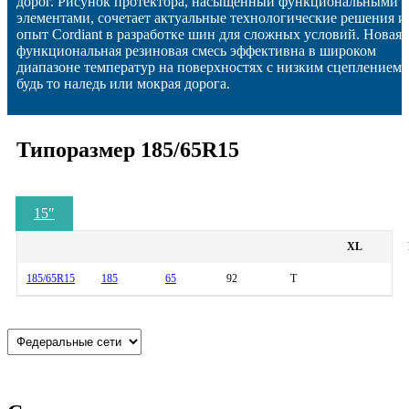
дорог. Рисунок протектора, насыщенный функциональными
элементами, сочетает актуальные технологические решения и
опыт Cordiant в разработке шин для сложных условий. Новая
функциональная резиновая смесь эффективна в широком
диапазоне температур на поверхностях с низким сцеплением,
будь то наледь или мокрая дорога.
Типоразмер 185/65R15
15
″
XL
185/65R15
185
65
92
T