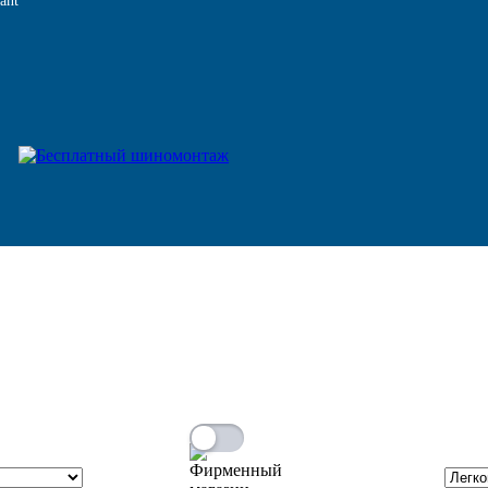
ant
ата