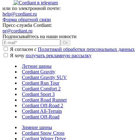
или по электронной почте:
help@cordiant.ru
Форма обратной связи
Пресс-служба Cordiant:
pr@cordiant.ru
Подписывайтесь на наши новости
Я согласен с
Политикой обработки персональных данных
Я хочу
получать рекламную рассылку
Летние шины
Cordiant Gravity
Cordiant Gravity SUV
Cordiant Run Tour
Cordiant Comfort 2
Cordiant Sport 3
Cordiant Road Runner
Cordiant Off-Road 2
Cordiant All-Terrain
Cordiant Off-Road
Зимние шины
Cordiant Snow Cross
Cordiant Winter Drive