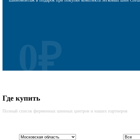
Шиномонтаж в подарок при покупке комплекта легковых шин Cordi
0₽
Безусловная Гарантия
Где купить
Cкидка до 100% на новую шину вне зависимости от причины возвр
Полный список фирменных шинных центров и наших партнеров