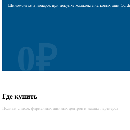
Шиномонтаж в подарок при покупке комплекта легковых шин Cordi
0₽
Безусловная Гарантия
Где купить
Cкидка до 100% на новую шину вне зависимости от причины возвр
Полный список фирменных шинных центров и наших партнеров