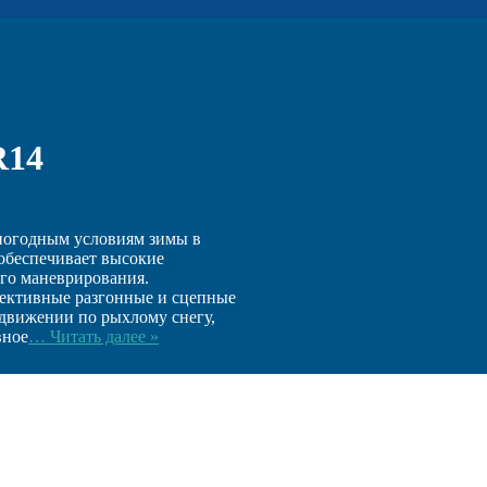
R14
погодным условиям зимы в
обеспечивает высокие
ого маневрирования.
ективные разгонные и сцепные
 движении по рыхлому снегу,
вное
… Читать далее »