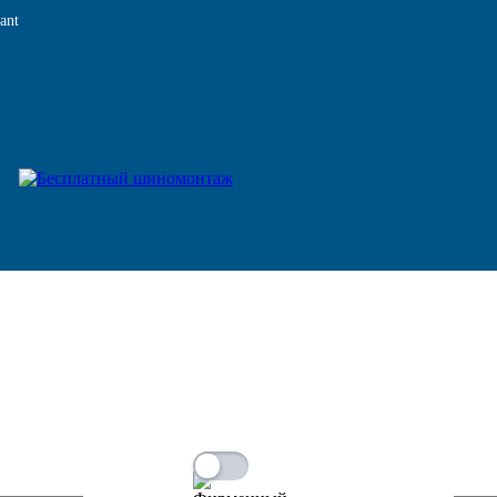
ant
ата