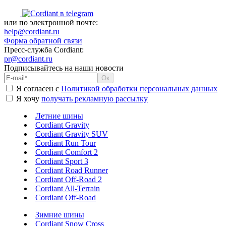
или по электронной почте:
help@cordiant.ru
Форма обратной связи
Пресс-служба Cordiant:
pr@cordiant.ru
Подписывайтесь на наши новости
Я согласен с
Политикой обработки персональных данных
Я хочу
получать рекламную рассылку
Летние шины
Cordiant Gravity
Cordiant Gravity SUV
Cordiant Run Tour
Cordiant Comfort 2
Cordiant Sport 3
Cordiant Road Runner
Cordiant Off-Road 2
Cordiant All-Terrain
Cordiant Off-Road
Зимние шины
Cordiant Snow Cross