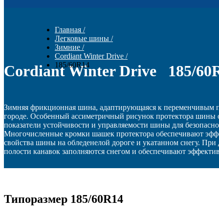
Главная
/
Легковые шины
/
Зимние
/
Cordiant Winter Drive
/
185/60R14
Cordiant Winter Drive 185/60
Зимняя фрикционная шина, адаптирующаяся к переменчивым 
городе. Особенный ассиметричный рисунок протектора шины 
показатели устойчивости и управляемости шины для безопасн
Многочисленные кромки шашек протектора обеспечивают эфф
свойства шины на обледенелой дороге и укатанном снегу. При
полости канавок заполняются снегом и обеспечивают эффекти
Типоразмер 185/60R14