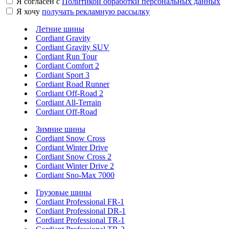
Я согласен с
Политикой обработки персональных данных
Я хочу
получать рекламную рассылку
Летние шины
Cordiant Gravity
Cordiant Gravity SUV
Cordiant Run Tour
Cordiant Comfort 2
Cordiant Sport 3
Cordiant Road Runner
Cordiant Off-Road 2
Cordiant All-Terrain
Cordiant Off-Road
Зимние шины
Cordiant Snow Cross
Cordiant Winter Drive
Cordiant Snow Cross 2
Cordiant Winter Drive 2
Cordiant Sno-Max 7000
Грузовые шины
Cordiant Professional FR-1
Cordiant Professional DR-1
Cordiant Professional TR-1