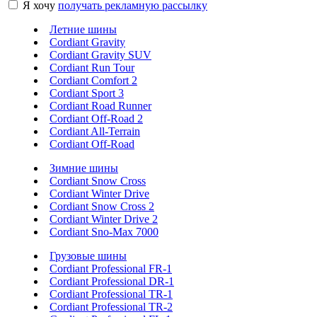
Я хочу
получать рекламную рассылку
Летние шины
Cordiant Gravity
Cordiant Gravity SUV
Cordiant Run Tour
Cordiant Comfort 2
Cordiant Sport 3
Cordiant Road Runner
Cordiant Off-Road 2
Cordiant All-Terrain
Cordiant Off-Road
Зимние шины
Cordiant Snow Cross
Cordiant Winter Drive
Cordiant Snow Cross 2
Cordiant Winter Drive 2
Cordiant Sno-Max 7000
Грузовые шины
Cordiant Professional FR-1
Cordiant Professional DR-1
Cordiant Professional TR-1
Cordiant Professional TR-2