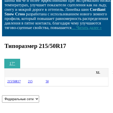
шины мягче и более эффективными при экстремально низких
температурах, улучшает показатели сцепления как на льду,
снегу и мокрой дороге в оттепель. Линейка шин
Cordiant
Snow Cross
разработана с использованием нового зимнего
профиля, который повышает равномерность распределения
давления в пятне контакта, благодаря чему улучшаются
тягово-сцепные свойства, повышается
… Читать далее »
Типоразмер 215/50R17
17
″
XL
215/50R17
215
50