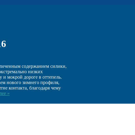
16
еличенным содержанием силики,
экстремально низких
у и мокрой дороге в оттепель.
ием нового зимнего профиля,
тне контакта, благодаря чему
лее »