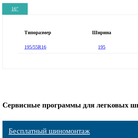
16
″
Типоразмер
Ширина
195/55R16
195
Сервисные программы для легковых ш
Бесплатный шиномонтаж