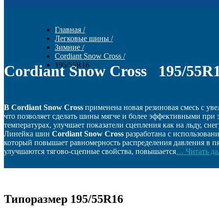
Главная
/
Легковые шины
/
Зимние
/
Cordiant Snow Cross
/
195/55R16
Cordiant Snow Cross 195/55R
В Cordiant Snow Cross
применена новая резиновая смесь с ув
что позволяет сделать шины мягче и более эффективными при 
температурах, улучшает показатели сцепления как на льду, снег
Линейка шин
Cordiant Snow Cross
разработана с использован
который повышает равномерность распределения давления в пя
улучшаются тягово-сцепные свойства, повышается
… Читать да
Типоразмер 195/55R16