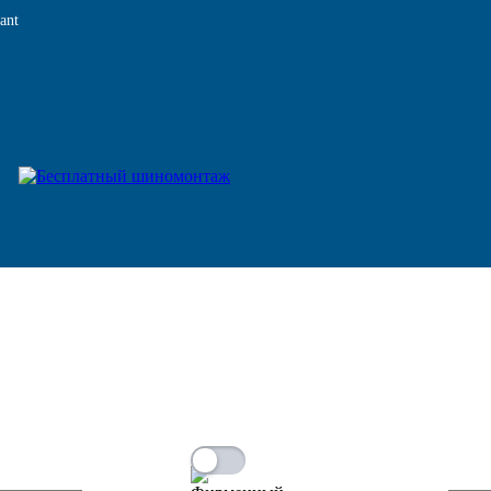
ant
ата