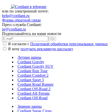
или по электронной почте:
help@cordiant.ru
Форма обратной связи
Пресс-служба Cordiant:
pr@cordiant.ru
Подписывайтесь на наши новости
Я согласен с
Политикой обработки персональных данных
Я хочу
получать рекламную рассылку
Летние шины
Cordiant Gravity
Cordiant Gravity SUV
Cordiant Run Tour
Cordiant Comfort 2
Cordiant Sport 3
Cordiant Road Runner
Cordiant Off-Road 2
Cordiant All-Terrain
Cordiant Off-Road
Зимние шины
Cordiant Snow Cross