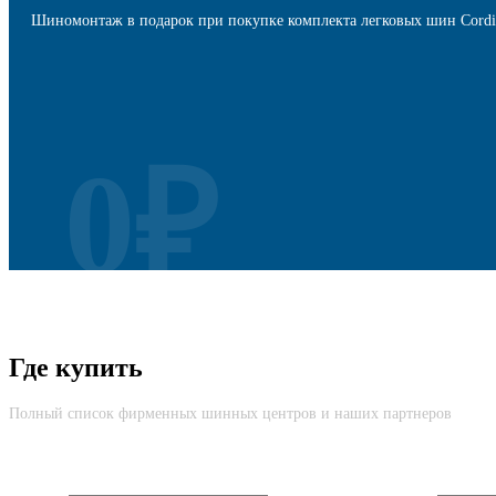
Шиномонтаж в подарок при покупке комплекта легковых шин Cordi
0₽
Безусловная Гарантия
Где купить
Cкидка до 100% на новую шину вне зависимости от причины возвр
Полный список фирменных шинных центров и наших партнеров