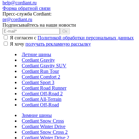
help@cordiant.ru
Форма обратной связи
Пресс-служба Cordiant:
pr@cordiant.ru
Подписывайтесь на наши новости
Я согласен с
Политикой обработки персональных данных
Я хочу
получать рекламную рассылку
Летние шины
Cordiant Gravity
Cordiant Gravity SUV
Cordiant Run Tour
Cordiant Comfort 2
Cordiant Sport 3
Cordiant Road Runner
Cordiant Off-Road 2
Cordiant All-Terrain
Cordiant Off-Road
Зимние шины
Cordiant Snow Cross
Cordiant Winter Drive
Cordiant Snow Cross 2
Cordiant Winter Drive 2