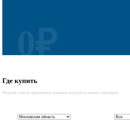
0₽
Безусловная Гарантия
Где купить
Cкидка до 100% на новую шину вне зависимости от причины возвр
Полный список фирменных шинных центров и наших партнеров