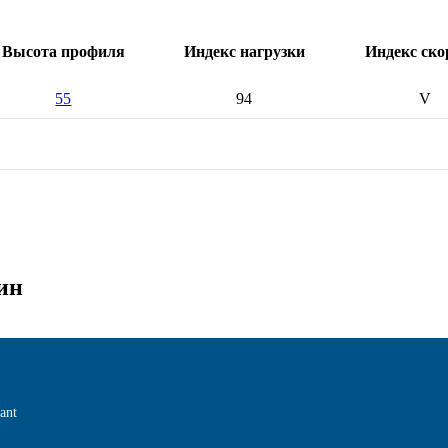
Высота профиля
Индекс нагрузки
Индекс ско
55
94
V
ин
ant