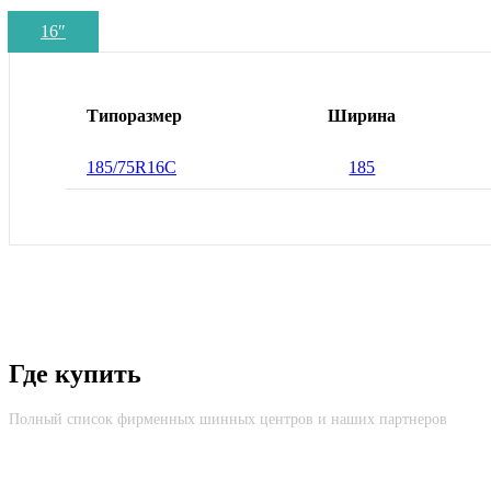
16
″
Типоразмер
Ширина
185/75R16С
185
Где купить
Полный список фирменных шинных центров и наших партнеров