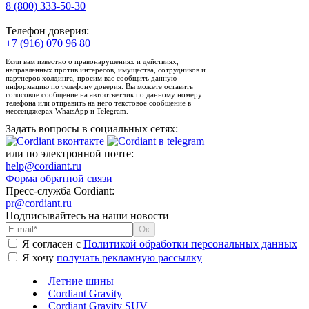
8 (800) 333-50-30
Телефон доверия:
+7 (916) 070 96 80
Если вам известно о правонарушениях и действиях,
направленных против интересов, имущества, сотрудников и
партнеров холдинга, просим вас сообщить данную
информацию по телефону доверия. Вы можете оставить
голосовое сообщение на автоответчик по данному номеру
телефона или отправить на него текстовое сообщение в
мессенджерах WhatsApp и Telegram.
Задать вопросы в социальных сетях:
или по электронной почте:
help@cordiant.ru
Форма обратной связи
Пресс-служба Cordiant:
pr@cordiant.ru
Подписывайтесь на наши новости
Я согласен с
Политикой обработки персональных данных
Я хочу
получать рекламную рассылку
Летние шины
Cordiant Gravity
Cordiant Gravity SUV