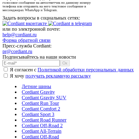
голосовое сообщение на автоответчик по данному номеру
телефона или отправить на него текстовое сообщение в
мессенджерах WhatsApp и Telegram.
Задать вопросы в социальных сетях:
или по электронной почте:
help@cordiant.ru
Форма обратной связи
Пресс-служба Cordiant:
pr@cordiant.ru
Подписывайтесь на наши новости
Я согласен с
Политикой обработки персональных данных
Я хочу
получать рекламную рассылку
Летние шины
Cordiant Gravity
Cordiant Gravity SUV
Cordiant Run Tour
Cordiant Comfort 2
Cordiant Sport 3
Cordiant Road Runner
Cordiant Off-Road 2
Cordiant All-Terrain
Cordiant Off-Road