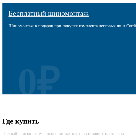
Бесплатный шиномонтаж
Шиномонтаж в подарок при покупке комплекта легковых шин Cordi
0₽
Безусловная Гарантия
Где купить
Cкидка до 100% на новую шину вне зависимости от причины возвр
Полный список фирменных шинных центров и наших партнеров