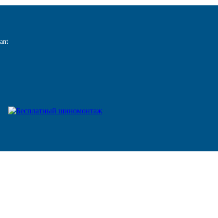
ant
ата