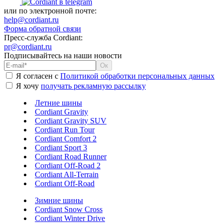
или по электронной почте:
help@cordiant.ru
Форма обратной связи
Пресс-служба Cordiant:
pr@cordiant.ru
Подписывайтесь на наши новости
Я согласен с
Политикой обработки персональных данных
Я хочу
получать рекламную рассылку
Летние шины
Cordiant Gravity
Cordiant Gravity SUV
Cordiant Run Tour
Cordiant Comfort 2
Cordiant Sport 3
Cordiant Road Runner
Cordiant Off-Road 2
Cordiant All-Terrain
Cordiant Off-Road
Зимние шины
Cordiant Snow Cross
Cordiant Winter Drive