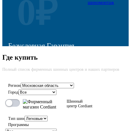
0₽
Безусловная Гарантия
Где купить
Cкидка до 100% на новую шину вне зависимости от причины
возврата
Полный список фирменных шинных центров и наших партнеров
Регион
Город
100%
Шинный
центр Cordiant
Тип шин
Программы