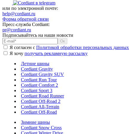
или по электронной почте:
help@cordiant.ru
Форма обратной связи
Пресс-служба Cordiant:
pr@cordiant.ru
Подписывайтесь на наши новости
Я согласен с
Политикой обработки персональных данных
Я хочу
получать рекламную рассылку
Летние шины
Cordiant Gravity
Cordiant Gravity SUV
Cordiant Run Tour
Cordiant Comfort 2
Cordiant Sport 3
Cordiant Road Runner
Cordiant Off-Road 2
Cordiant All-Terrain
Cordiant Off-Road
Зимние шины
Cordiant Snow Cross
Cordiant Winter Drive